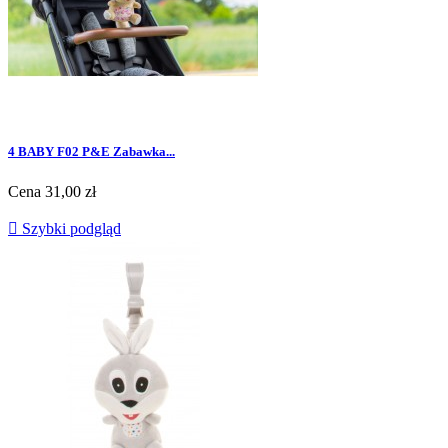
4 BABY F02 P&E Zabawka...
Cena
31,00 zł

Szybki podgląd