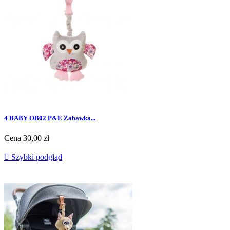
4 BABY OB02 P&E Zabawka...
Cena
30,00 zł

Szybki podgląd