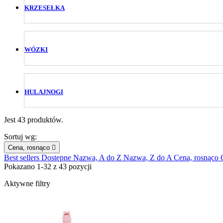
KRZESEŁKA
WÓZKI
HULAJNOGI
Jest 43 produktów.
Sortuj wg:
Cena, rosnąco

Best sellers
Dostępne
Nazwa, A do Z
Nazwa, Z do A
Cena, rosnąco
Pokazano 1-32 z 43 pozycji
Aktywne filtry