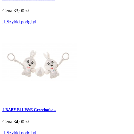
Cena
33,00 zł

Szybki podgląd
4 BABY R11 P&E Grzechotka...
Cena
34,00 zł

Szybki podgląd