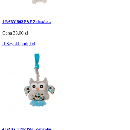
4 BABY R02 P&E Zabawka...
Cena
33,00 zł

Szybki podgląd
4 BABY OP02 P&E Zabawka...