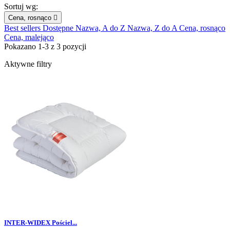
Sortuj wg:
Cena, rosnąco

Best sellers
Dostępne
Nazwa, A do Z
Nazwa, Z do A
Cena, rosnąco
Cena, malejąco
Pokazano 1-3 z 3 pozycji
Aktywne filtry
INTER-WIDEX Pościel...