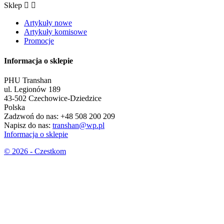
Sklep


Artykuły nowe
Artykuły komisowe
Promocje
Informacja o sklepie
PHU Transhan
ul. Legionów 189
43-502 Czechowice-Dziedzice
Polska
Zadzwoń do nas:
+48 508 200 209
Napisz do nas:
transhan@wp.pl
Informacja o sklepie
© 2026 - Czestkom