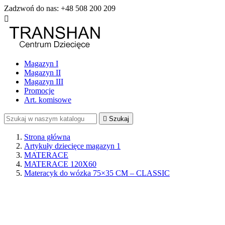
Zadzwoń do nas:
+48 508 200 209

Magazyn I
Magazyn II
Magazyn III
Promocje
Art. komisowe

Szukaj
Strona główna
Artykuły dziecięce magazyn 1
MATERACE
MATERACE 120X60
Materacyk do wózka 75×35 CM – CLASSIC