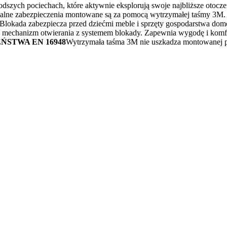
dszych pociechach, które aktywnie eksplorują swoje najbliższe otocze
wersalne zabezpieczenia montowane są za pomocą wytrzymałej taśmy 3M
Blokada zabezpiecza przed dziećmi meble i sprzęty gospodarstwa domowe
ny mechanizm otwierania z systemem blokady. Zapewnia wygodę i komfor
ŃSTWA EN 16948
Wytrzymała taśma 3M nie uszkadza montowanej p