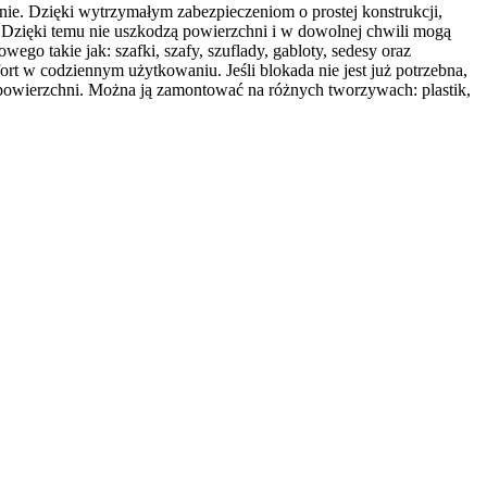
nie. Dzięki wytrzymałym zabezpieczeniom o prostej konstrukcji,
. Dzięki temu nie uszkodzą powierzchni i w dowolnej chwili mogą
go takie jak: szafki, szafy, szuflady, gabloty, sedesy oraz
t w codziennym użytkowaniu. Jeśli blokada nie jest już potrzebna,
owierzchni. Można ją zamontować na różnych tworzywach: plastik,