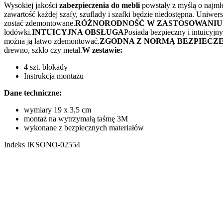
Wysokiej jakości
zabezpieczenia do mebli
powstały z myślą o najmło
zawartość każdej szafy, szuflady i szafki będzie niedostępna. Uni
zostać zdemontowane.
RÓŻNORODNOŚĆ W ZASTOSOWANIU
lodówki.
INTUICYJNA OBSŁUGA
Posiada bezpieczny i intuicyj
można ją łatwo zdemontować.
ZGODNA Z NORMĄ BEZPIECZE
drewno, szkło czy metal.
W zestawie:
4 szt. blokady
Instrukcja montażu
Dane techniczne:
wymiary 19 x 3,5 cm
montaż na wytrzymałą taśmę 3M
wykonane z bezpiecznych materiałów
Indeks
IKSONO-02554