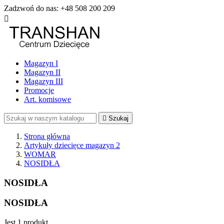
Zadzwoń do nas:
+48 508 200 209

Magazyn I
Magazyn II
Magazyn III
Promocje
Art. komisowe

Szukaj
Strona główna
Artykuły dziecięce magazyn 2
WOMAR
NOSIDŁA
NOSIDŁA
NOSIDŁA
Jest 1 produkt.