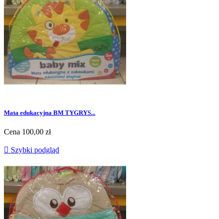
Mata edukacyjna BM TYGRYS...
Cena
100,00 zł

Szybki podgląd