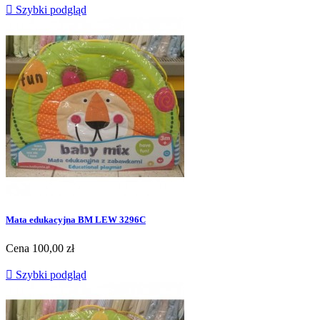

Szybki podgląd
Mata edukacyjna BM LEW 3296C
Cena
100,00 zł

Szybki podgląd