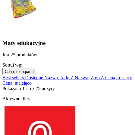
Maty edukacyjne
Jest 25 produktów.
Sortuj wg:
Cena, rosnąco

Best sellers
Dostępne
Nazwa, A do Z
Nazwa, Z do A
Cena, rosnąco
Cena, malejąco
Pokazano 1-25 z 25 pozycji
Aktywne filtry