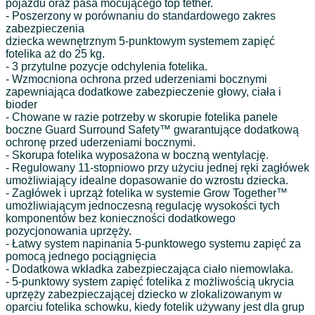
pojazdu oraz pasa mocującego top tether.
- Poszerzony w porównaniu do standardowego zakres
zabezpieczenia
dziecka wewnętrznym 5-punktowym systemem zapięć
fotelika aż do 25 kg.
- 3 przytulne pozycje odchylenia fotelika.
- Wzmocniona ochrona przed uderzeniami bocznymi
zapewniająca dodatkowe zabezpieczenie głowy, ciała i
bioder
- Chowane w razie potrzeby w skorupie fotelika panele
boczne Guard Surround Safety™ gwarantujące dodatkową
ochronę przed uderzeniami bocznymi.
- Skorupa fotelika wyposażona w boczną wentylację.
- Regulowany 11-stopniowo przy użyciu jednej ręki zagłówek
umożliwiający idealne dopasowanie do wzrostu dziecka.
- Zagłówek i uprząż fotelika w systemie Grow Together™
umożliwiającym jednoczesną regulację wysokości tych
komponentów bez konieczności dodatkowego
pozycjonowania uprzęży.
- Łatwy system napinania 5-punktowego systemu zapięć za
pomocą jednego pociągnięcia
- Dodatkowa wkładka zabezpieczająca ciało niemowlaka.
- 5-punktowy system zapięć fotelika z możliwością ukrycia
uprzęży zabezpieczającej dziecko w zlokalizowanym w
oparciu fotelika schowku, kiedy fotelik używany jest dla grup