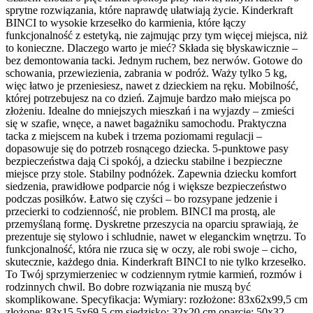
sprytne rozwiązania, które naprawdę ułatwiają życie. Kinderkraft
BINCI to wysokie krzesełko do karmienia, które łączy
funkcjonalność z estetyką, nie zajmując przy tym więcej miejsca, niż
to konieczne. Dlaczego warto je mieć? Składa się błyskawicznie –
bez demontowania tacki. Jednym ruchem, bez nerwów. Gotowe do
schowania, przewiezienia, zabrania w podróż. Waży tylko 5 kg,
więc łatwo je przeniesiesz, nawet z dzieckiem na ręku. Mobilność,
której potrzebujesz na co dzień. Zajmuje bardzo mało miejsca po
złożeniu. Idealne do mniejszych mieszkań i na wyjazdy – zmieści
się w szafie, wnęce, a nawet bagażniku samochodu. Praktyczna
tacka z miejscem na kubek i trzema poziomami regulacji –
dopasowuje się do potrzeb rosnącego dziecka. 5-punktowe pasy
bezpieczeństwa dają Ci spokój, a dziecku stabilne i bezpieczne
miejsce przy stole. Stabilny podnóżek. Zapewnia dziecku komfort
siedzenia, prawidłowe podparcie nóg i większe bezpieczeństwo
podczas posiłków. Łatwo się czyści – bo rozsypane jedzenie i
przecierki to codzienność, nie problem. BINCI ma prostą, ale
przemyślaną formę. Dyskretne przeszycia na oparciu sprawiają, że
prezentuje się stylowo i schludnie, nawet w eleganckim wnętrzu. To
funkcjonalność, która nie rzuca się w oczy, ale robi swoje – cicho,
skutecznie, każdego dnia. Kinderkraft BINCI to nie tylko krzesełko.
To Twój sprzymierzeniec w codziennym rytmie karmień, rozmów i
rodzinnych chwil. Bo dobre rozwiązania nie muszą być
skomplikowane. Specyfikacja: Wymiary: rozłożone: 83x62x99,5 cm
złożone: 83x15,5x69,5 cm siedzisko: 32x20 cm oparcie: 50x32