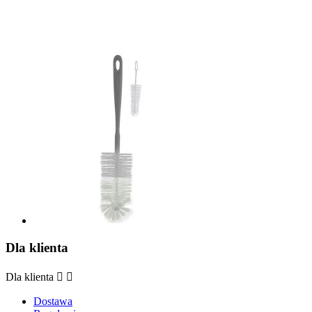
Dla klienta
Dla klienta


Dostawa