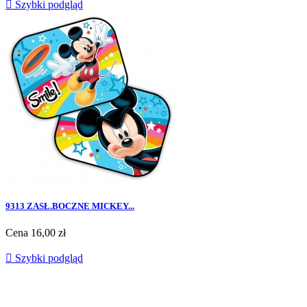

Szybki podgląd
9313 ZASŁ.BOCZNE MICKEY...
Cena
16,00 zł

Szybki podgląd