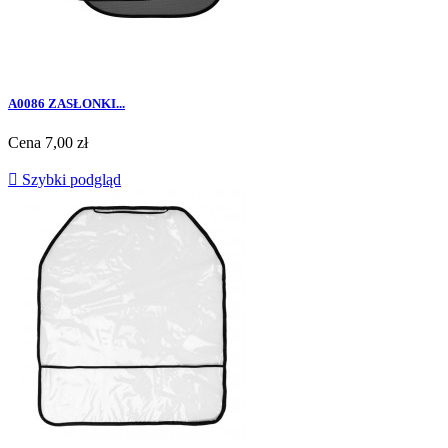
A0086 ZASŁONKI...
Cena
7,00 zł

Szybki podgląd