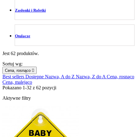
Zasłonki i Roletki
Otulacze
Jest 62 produktów.
Sortuj wg:
Cena, rosnąco

Best sellers
Dostępne
Nazwa, A do Z
Nazwa, Z do A
Cena, rosnąco
Cena, malejąco
Pokazano 1-32 z 62 pozycji
Aktywne filtry