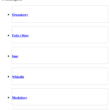
Organizery
Folie i Maty
Inne
Wkładki
Moskitiery