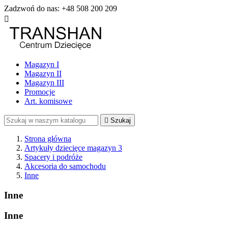
Zadzwoń do nas:
+48 508 200 209

Magazyn I
Magazyn II
Magazyn III
Promocje
Art. komisowe

Szukaj
Strona główna
Artykuły dziecięce magazyn 3
Spacery i podróże
Akcesoria do samochodu
Inne
Inne
Inne