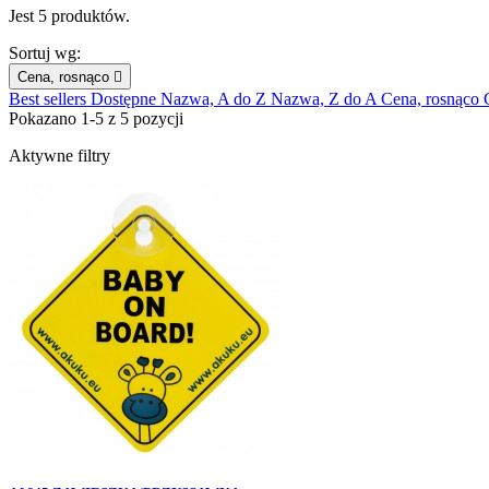
Jest 5 produktów.
Sortuj wg:
Cena, rosnąco

Best sellers
Dostępne
Nazwa, A do Z
Nazwa, Z do A
Cena, rosnąco
Pokazano 1-5 z 5 pozycji
Aktywne filtry