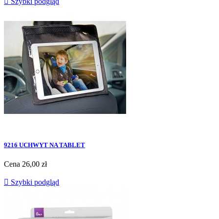

Szybki podgląd
9216 UCHWYT NA TABLET
Cena
26,00 zł

Szybki podgląd