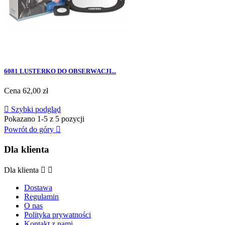
6081 LUSTERKO DO OBSERWACJI...
Cena
62,00 zł

Szybki podgląd
Pokazano 1-5 z 5 pozycji
Powrót do góry

Dla klienta
Dla klienta


Dostawa
Regulamin
O nas
Polityka prywatności
Kontakt z nami