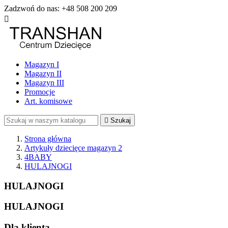
Zadzwoń do nas:
+48 508 200 209

Magazyn I
Magazyn II
Magazyn III
Promocje
Art. komisowe

Szukaj
Strona główna
Artykuły dziecięce magazyn 2
4BABY
HULAJNOGI
HULAJNOGI
HULAJNOGI
Dla klienta