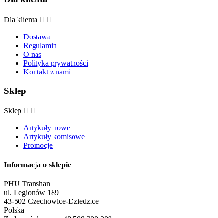
Dla klienta


Dostawa
Regulamin
O nas
Polityka prywatności
Kontakt z nami
Sklep
Sklep


Artykuły nowe
Artykuły komisowe
Promocje
Informacja o sklepie
PHU Transhan
ul. Legionów 189
43-502 Czechowice-Dziedzice
Polska