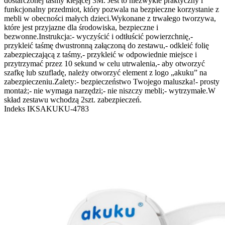
dostarczonej taśmy klejącej 3M. Jest to niezwykle praktyczny i
funkcjonalny przedmiot, który pozwala na bezpieczne korzystanie z
mebli w obecności małych dzieci.
Wykonane z trwałego tworzywa,
które jest przyjazne dla środowiska, bezpieczne i
bezwonne.
Instrukcja:
- wyczyścić i odtłuścić powierzchnię,
-
przykleić taśmę dwustronną załączoną do zestawu,
- odkleić folię
zabezpieczającą z taśmy,
- przykleić w odpowiednie miejsce i
przytrzymać przez 10 sekund w celu utrwalenia,
- aby otworzyć
szafkę lub szufladę, należy otworzyć element z logo „akuku” na
zabezpieczeniu.
Zalety:
- bezpieczeństwo Twojego maluszka!
- prosty
montaż;
- nie wymaga narzędzi;
- nie niszczy mebli;
- wytrzymałe.
W
skład zestawu wchodzą 2szt. zabezpieczeń.
Indeks
IKSAKUKU-4783