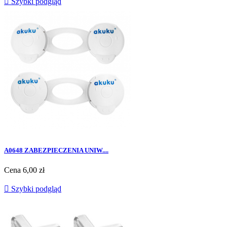

Szybki podgląd
A0648 ZABEZPIECZENIA UNIW....
Cena
6,00 zł

Szybki podgląd