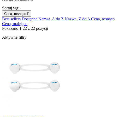
Sortuj wg:
Cena, rosnąco

Best sellers
Dostępne
Nazwa, A do Z
Nazwa, Z do A
Cena, rosnąco
Cena, malejąco
Pokazano 1-22 z 22 pozycji
Aktywne filtry