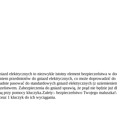
iazd elektrycznych to niezwykle istotny element bezpieczeństwa w do
iem przedmiotów do gniazd elektrycznych, co może doprowadzić do po
ładnie pasować do standardowych gniazd elektrycznych (z uziemienie
eństwem. Zabezpieczenia do gniazd sprawią, że prąd nie będzie już d
ną przy pomocy kluczyka.
Zalety:
- bezpieczeństwo Twojego maluszka!
oraz 1 kluczyk do ich wyciągania.