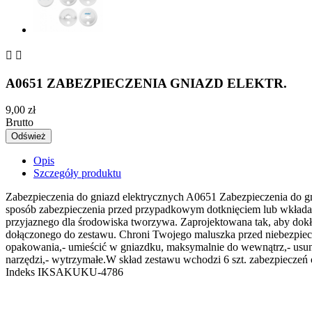


A0651 ZABEZPIECZENIA GNIAZD ELEKTR.
9,00 zł
Brutto
Opis
Szczegóły produktu
Zabezpieczenia do gniazd elektrycznych A0651
Zabezpieczenia do gn
sposób zabezpieczenia przed przypadkowym dotknięciem lub wkładan
przyjaznego dla środowiska tworzywa. Zaprojektowana tak, aby dok
dołączonego do zestawu. Chroni Twojego maluszka przed niebezpiecz
opakowania,
- umieścić w gniazdku, maksymalnie do wewnątrz,
- usu
narzędzi,
- wytrzymałe.
W skład zestawu wchodzi 6 szt. zabezpieczeń 
Indeks
IKSAKUKU-4786