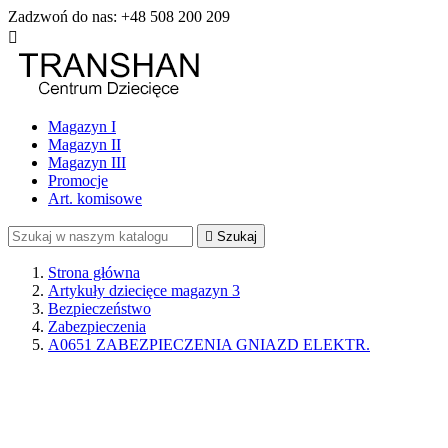
Zadzwoń do nas:
+48 508 200 209

Magazyn I
Magazyn II
Magazyn III
Promocje
Art. komisowe

Szukaj
Strona główna
Artykuły dziecięce magazyn 3
Bezpieczeństwo
Zabezpieczenia
A0651 ZABEZPIECZENIA GNIAZD ELEKTR.