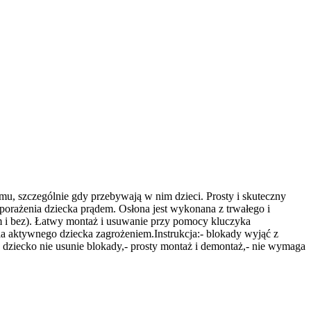
mu, szczególnie gdy przebywają w nim dzieci. Prosty i skuteczny
rażenia dziecka prądem. Osłona jest wykonana z trwałego i
m i bez). Łatwy montaż i usuwanie przy pomocy kluczyka
la aktywnego dziecka zagrożeniem.
Instrukcja:
- blokady wyjąć z
- dziecko nie usunie blokady,
- prosty montaż i demontaż,
- nie wymaga